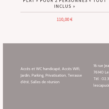
PLAT » POUR 2 PERSONNES « TOUT
INCLUS »
110,00
€
16 rue J
Accès et WC handicapé, Accès Wifi,
76140 Le 
Jardin, Parking, Privatisation, Terrasse
Tél : 02.
d’été, Salles de réunion
lescapuc