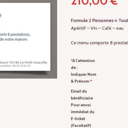
210,00
€
Formule 2 Personnes « Tout 
Apéritif – Vin – Café – eau
Ce menu comporte 8 prestation
*A l'attention
de :
Indiquer Nom
& Prénom
*
Email du
bénéficiaire
Pour envoi
immédiat du
E-ticket
(Facultatif)