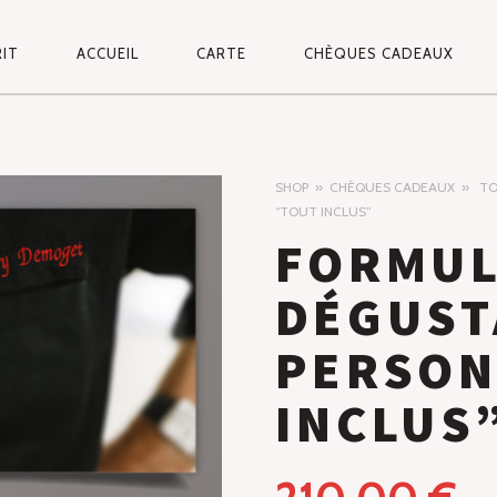
RIT
ACCUEIL
CARTE
CHÈQUES CADEAUX
VIGATION
INCIPALE
SHOP
CHÈQUES CADEAUX
TO
“TOUT INCLUS”
FORMU
DÉGUST
PERSON
INCLUS