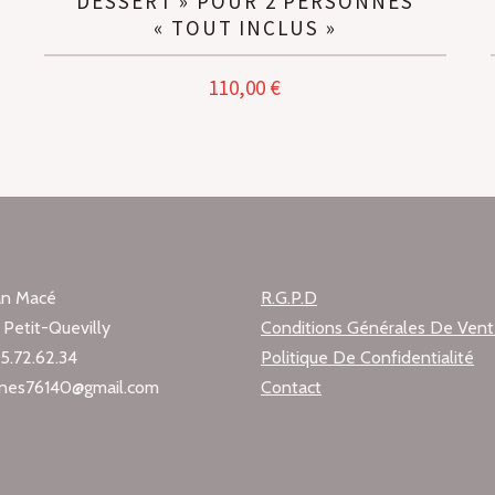
DESSERT » POUR 2 PERSONNES
« TOUT INCLUS »
110,00
€
ean Macé
R.G.P.D
Petit-Quevilly
Conditions Générales De Ven
35.72.62.34
Politique De Confidentialité
ines76140@gmail.com
Contact